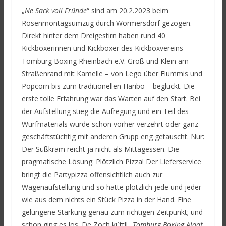
„
Ne Sack voll Fründe
“ sind am 20.2.2023 beim
Rosenmontagsumzug durch Wormersdorf gezogen.
Direkt hinter dem Dreigestirn haben rund 40
Kickboxerinnen und Kickboxer des Kickboxvereins
Tomburg Boxing Rheinbach e.V. Groß und Klein am
Straßenrand mit Kamelle – von Lego über Flummis und
Popcorn bis zum traditionellen Haribo – beglückt. Die
erste tolle Erfahrung war das Warten auf den Start. Bei
der Aufstellung stieg die Aufregung und ein Teil des
Wurfmaterials wurde schon vorher verzehrt oder ganz
geschäftstüchtig mit anderen Grupp eng getauscht. Nur:
Der Süßkram reicht ja nicht als Mittagessen. Die
pragmatische Lösung: Plötzlich Pizza! Der Lieferservice
bringt die Partypizza offensichtlich auch zur
Wagenaufstellung und so hatte plötzlich jede und jeder
wie aus dem nichts ein Stück Pizza in der Hand. Eine
gelungene Stärkung genau zum richtigen Zeitpunkt; und
schon ging es los. De Zoch kütt!! „
Tomburg Boxing Alaaf,