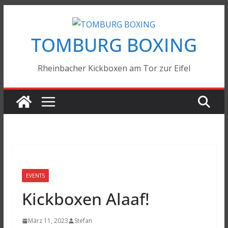
Zum
Inhalt
TOMBURG BOXING
springen
Rheinbacher Kickboxen am Tor zur Eifel
EVENTS
Kickboxen Alaaf!
März 11, 2023
Stefan