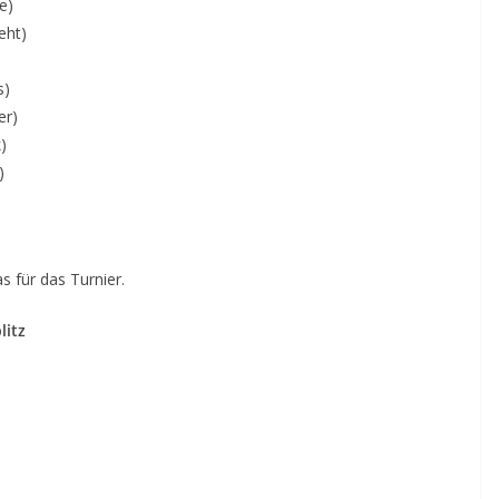
e)
eht)
s)
er)
)
)
 für das Turnier.
litz