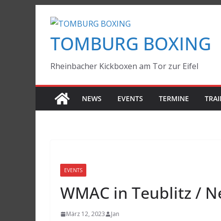
Zum
Inhalt
TOMBURG BOXING
springen
Rheinbacher Kickboxen am Tor zur Eifel
NEWS
EVENTS
TERMINE
TRAI
EVENTS
WMAC in Teublitz / 
März 12, 2023
Jan