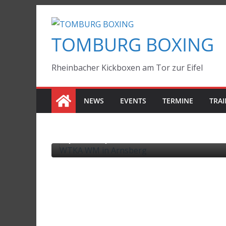
Zum
Inhalt
TOMBURG BOXING
springen
Rheinbacher Kickboxen am Tor zur Eifel
NEWS
EVENTS
TERMINE
TRAI
r WMAC
EVENTS
TOP
WTKA WM in Arnsberg
Juli 8, 2026
Jan