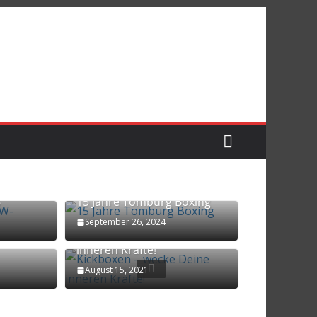
alen Deutschen Meisterschaft der WMAC
W-
6
15 Jahre Tomburg Boxing
September 26, 2024
Kickboxen – wecke Deine
inneren Kräfte!
August 15, 2021