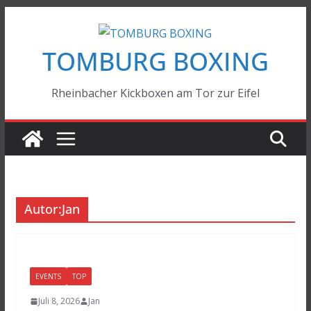
Zum
Inhalt
TOMBURG BOXING
springen
Rheinbacher Kickboxen am Tor zur Eifel
Autor:
Jan
EVENTS
TOP
Juli 8, 2026
Jan