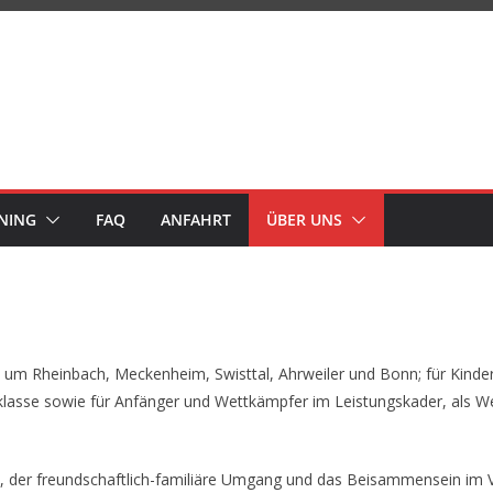
NING
FAQ
ANFAHRT
ÜBER UNS
 um Rheinbach, Meckenheim, Swisttal, Ahrweiler und Bonn; für Kinder
klasse sowie für Anfänger und Wettkämpfer im Leistungskader, als 
t, der freundschaftlich-familiäre Umgang und das Beisammensein im 