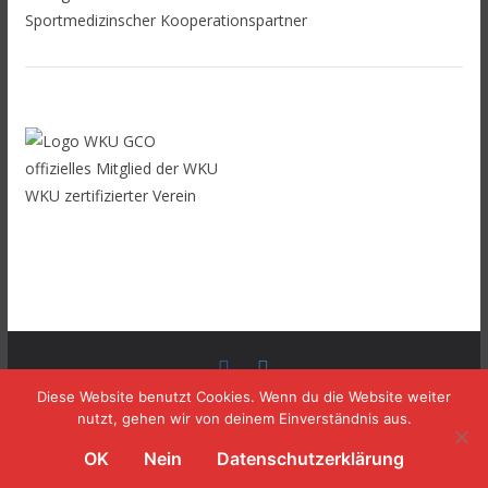
Sportmedizinscher Kooperationspartner
offizielles Mitglied der WKU
WKU zertifizierter Verein
Copyright © 2026
TOMBURG BOXING
. Alle Rechte
Diese Website benutzt Cookies. Wenn du die Website weiter
nutzt, gehen wir von deinem Einverständnis aus.
vorbehalten.
Theme:
ColorMag
von ThemeGrill. Präsentiert von
OK
Nein
Datenschutzerklärung
WordPress
.