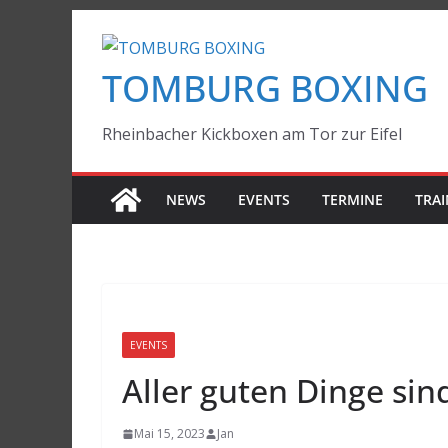
Zum
Inhalt
TOMBURG BOXING
springen
Rheinbacher Kickboxen am Tor zur Eifel
NEWS
EVENTS
TERMINE
TRAI
EVENTS
Aller guten Dinge sind
Mai 15, 2023
Jan