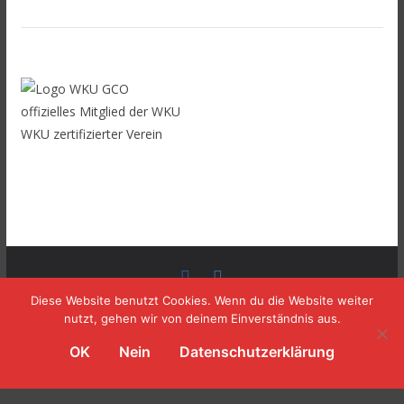
offizielles Mitglied der WKU
WKU zertifizierter Verein
Copyright © 2026
TOMBURG BOXING
. Alle Rechte
Diese Website benutzt Cookies. Wenn du die Website weiter
nutzt, gehen wir von deinem Einverständnis aus.
vorbehalten.
Theme:
ColorMag
von ThemeGrill. Präsentiert von
OK
Nein
Datenschutzerklärung
WordPress
.