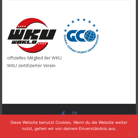
offizielles Mitglied der WKU
WKU zertifizierter Verein
Copyright © 2026
TOMBURG BOXING
. Alle Rechte
Diese Website benutzt Cookies. Wenn du die Website weiter
nutzt, gehen wir von deinem Einverständnis aus.
vorbehalten.
Theme:
ColorMag
von ThemeGrill. Präsentiert von