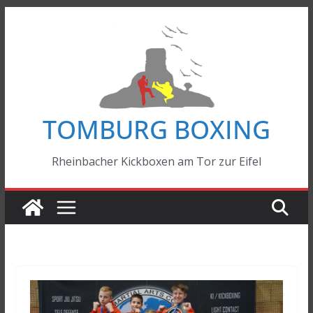
Zum
Inhalt
springen
TOMBURG BOXING
Rheinbacher Kickboxen am Tor zur Eifel