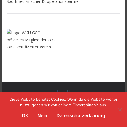
Sportmedizinscher Kooperationspartner
offizielles Mitglied der WKU
WKU zertifizierter Verein
Copyright © 2026
TOMBURG BOXING
. Alle Rechte
Diese Website benutzt Cookies. Wenn du die Website weiter
nutzt, gehen wir von deinem Einverständnis aus.
vorbehalten.
Theme:
ColorMag
von ThemeGrill. Präsentiert von
OK
Nein
Datenschutzerklärung
WordPress
.