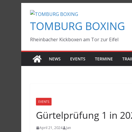
Zum
Inhalt
TOMBURG BOXING
springen
Rheinbacher Kickboxen am Tor zur Eifel
NEWS
EVENTS
TERMINE
TRAI
EVENTS
Gürtelprüfung 1 in 20
April 21, 2024
Jan