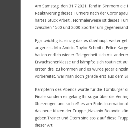
Am Samstag, den 31.7.2021, fand in Simmern die I
Reaktivierung dieses Turniers nach der Coronapaus
hartes Stück Arbeit . Normalerweise ist dieses Tur
zwischen 1500 und 2000 Sportler um gegeneinande
Egal ,wichtig ist einzig das es überhaupt weiter
angereist. Mio Andric, Taylor Schmitz ,Felice Kar
hatten endlich wieder Gelegenheit sich mit andere
Erwachsenenklasse und kämpfte sich routiniert auf
ersten drei zu kommen und es wurde jeder einzeln
vorbereitet, war man doch gerade erst aus dem So
Kämpferin des Abends wurde für die Tomburger die
Finale sondern es gelang Ihr sogar über die Verl
überzeugen und so hieß es am Ende. Internationa
das neue Küken der Truppe ,Nasanin Bolandin kämpf
geben.Trainer und Eltern sind stolz auf diese Tru
dieser Art.