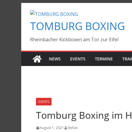
Zum
Inhalt
TOMBURG BOXING
springen
Rheinbacher Kickboxen am Tor zur Eifel
NEWS
EVENTS
TERMINE
TRAI
EVENTS
Tomburg Boxing im 
August 1, 2021
Stefan