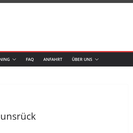
NING
FAQ
ANFAHRT
ÜBER UNS
Hunsrück