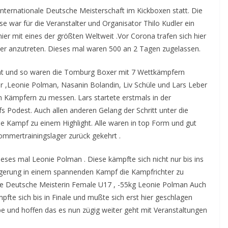
nternationale Deutsche Meisterschaft im Kickboxen statt. Die
e war für die Veranstalter und Organisator Thilo Kudler ein
nier mit eines der größten Weltweit .Vor Corona trafen sich hier
r anzutreten. Dieses mal waren 500 an 2 Tagen zugelassen.
 geht und so waren die Tomburg Boxer mit 7 Wettkämpfern
ger ,Leonie Polman, Nasanin Bolandin, Liv Schüle und Lars Leber
n Kämpfern zu messen. Lars startete erstmals in der
s Podest. Auch allen anderen Gelang der Schritt unter die
e Kampf zu einem Highlight. Alle waren in top Form und gut
mmertrainingslager zurück gekehrt .
ses mal Leonie Polman . Diese kämpfte sich nicht nur bis ins
ängerung in einem spannenden Kampf die Kampfrichter zu
le Deutsche Meisterin Female U17 , -55kg Leonie Polman Auch
te sich bis in Finale und mußte sich erst hier geschlagen
ppe und hoffen das es nun zügig weiter geht mit Veranstaltungen