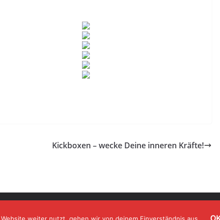
Kickboxen – wecke Deine inneren Kräfte!
orbehalten.
O
Website weiter nutzt, gehen wir von deinem Einverständnis aus.