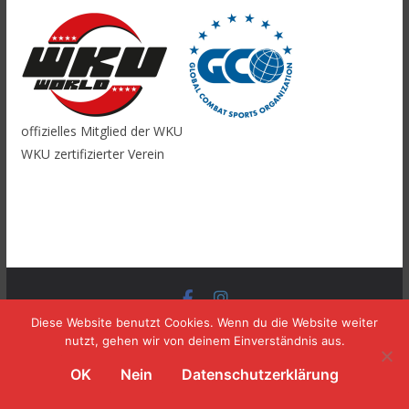
offizielles Mitglied der WKU
WKU zertifizierter Verein
Copyright © 2026
TOMBURG BOXING
. Alle Rechte
Diese Website benutzt Cookies. Wenn du die Website weiter
nutzt, gehen wir von deinem Einverständnis aus.
vorbehalten.
Theme:
ColorMag
von ThemeGrill. Präsentiert von
OK
Nein
Datenschutzerklärung
WordPress
.